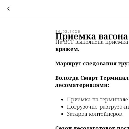
16.03.2026
Приемка вагона 
На ВСТ выполнена приемка 
кряжем.
Маршрут следования гру
Вологда Смарт Терминал 
лесоматериалами:
Приемка на терминале 
Погрузочно-разгрузочн
Затарка контейнеров.
Сезон лесозаготовок по