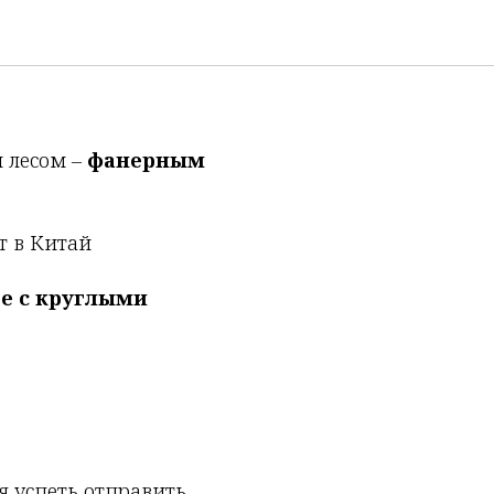
 лесом –
фанерным
т в Китай
те с круглыми
я успеть отправить